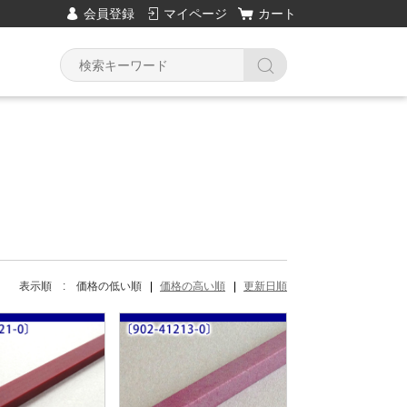
会員登録
マイページ
カート
Y
表示順 :
価格の低い順
価格の高い順
更新日順