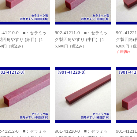
1-41210-0 ■：セラミッ
902-41211-0 ■：セラミッ
901-412
製四角やすり (細目)［1
ク製四角やすり (中目)［1
ク製四角(
］
本］
目)［1本］
950円
（税込み）
6,600円
（税込み）
6,820円
（税
在庫切れ
2-41212-0 ■：セラミッ
901-41220-0 ■：セラミッ
901-412