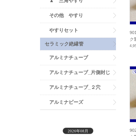
▲ 三角やすり
その他 やすり
やすりセット
90
ク
セラミック絶縁管
本
4,
アルミナチューブ
アルミナチューブ_片側封じ
アルミナチューブ_２穴
アルミナビーズ
90
2026年08月