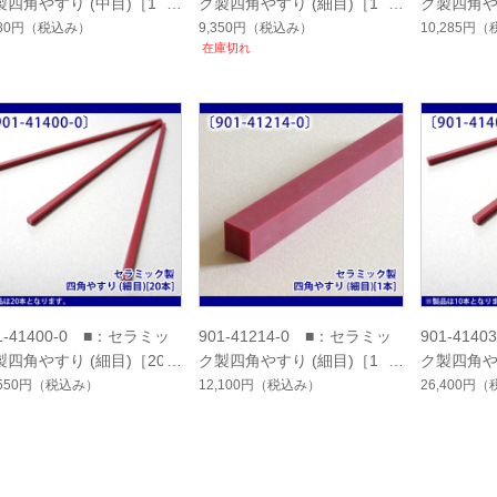
製四角やすり (中目)［1
ク製四角やすり (細目)［1
ク製四角や
］
本］
本］
580円
（税込み）
9,350円
（税込み）
10,285円
（
在庫切れ
1-41400-0 ■：セラミッ
901-41214-0 ■：セラミッ
901-414
製四角やすり (細目)［20本
ク製四角やすり (細目)［1
ク製四角やす
り］
本］
入り］
,550円
（税込み）
12,100円
（税込み）
26,400円
（