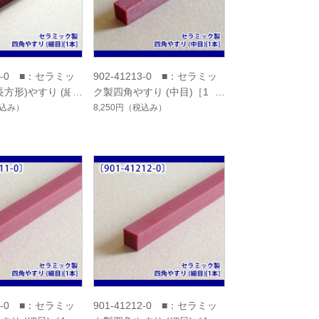
21-0 ■：セラミッ
902-41213-0 ■：セラミッ
長方形)やすり (細
ク製四角やすり (中目)［1
本］
込み）
8,250円
（税込み）
11-0 ■：セラミッ
901-41212-0 ■：セラミッ