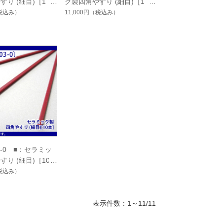
すり (細目)［1
ク製四角やすり (細目)［1
本］
税込み）
11,000円
（税込み）
03-0 ■：セラミッ
り (細目)［10本
税込み）
表示件数：1～11/11