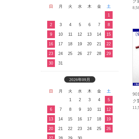
ク
日
月
火
水
木
金
土
本
8,
1
2
3
4
5
6
7
8
9
10
11
12
13
14
15
16
17
18
19
20
21
22
23
24
25
26
27
28
29
30
31
2026年09月
日
月
火
水
木
金
土
90
1
2
3
4
5
ク
入
11
6
7
8
9
10
11
12
13
14
15
16
17
18
19
20
21
22
23
24
25
26
27
28
29
30