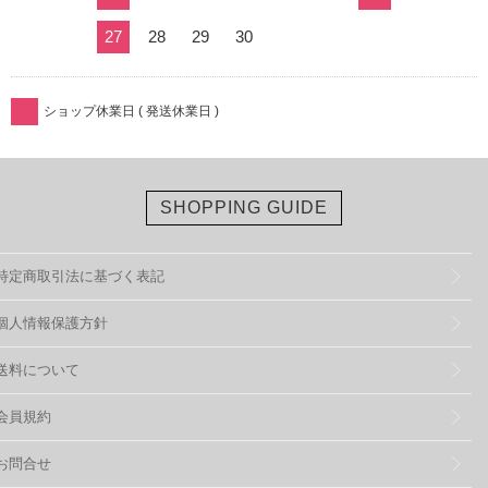
27
28
29
30
ショップ休業日 ( 発送休業日 )
SHOPPING GUIDE
特定商取引法に基づく表記
個人情報保護方針
送料について
会員規約
お問合せ