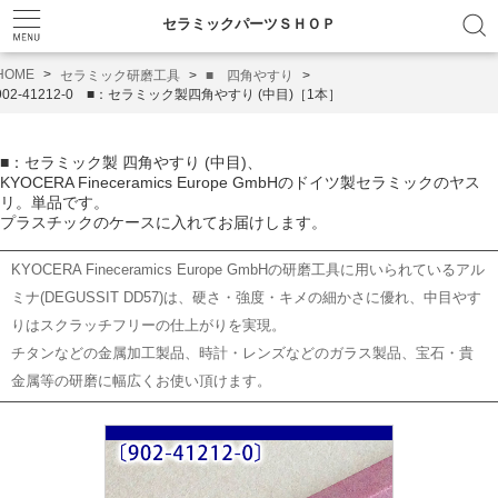
セラミックパーツＳＨＯＰ
HOME
セラミック研磨工具
■ 四角やすり
902-41212-0 ■：セラミック製四角やすり (中目)［1本］
■：セラミック製 四角やすり (中目)、
KYOCERA Fineceramics Europe GmbHのドイツ製セラミックのヤス
リ。単品です。
プラスチックのケースに入れてお届けします。
KYOCERA Fineceramics Europe GmbHの研磨工具に用いられているアル
ミナ(DEGUSSIT DD57)は、硬さ・強度・キメの細かさに優れ、中目やす
りはスクラッチフリーの仕上がりを実現。
チタンなどの金属加工製品、時計・レンズなどのガラス製品、宝石・貴
金属等の研磨に幅広くお使い頂けます。