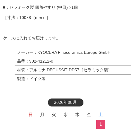
■：セラミック製 四角やすり (中目) ×1個
［寸法：100×8（mm）］
ケースに入れてお届けします。
メーカー：KYOCERA Fineceramics Europe GmbH
品番：902-41212-0
材質：アルミナ DEGUSSIT DD57［セラミック製］
製造：ドイツ製
2026年08月
日
月
火
水
木
金
土
1