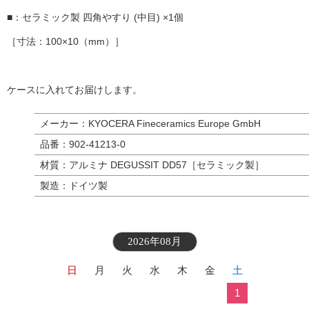
■：セラミック製 四角やすり (中目) ×1個
［寸法：100×10（mm）］
ケースに入れてお届けします。
メーカー：KYOCERA Fineceramics Europe GmbH
品番：902-41213-0
材質：アルミナ DEGUSSIT DD57［セラミック製］
製造：ドイツ製
2026年08月
日
月
火
水
木
金
土
1