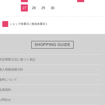
27
28
29
30
ショップ休業日 ( 発送休業日 )
SHOPPING GUIDE
特定商取引法に基づく表記
個人情報保護方針
送料について
会員規約
お問合せ