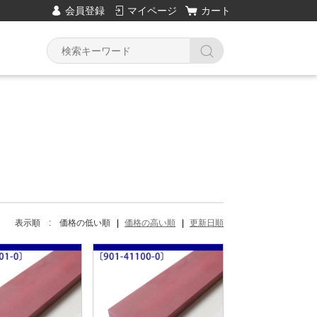
会員登録
マイページ
カート
Y
表示順 :
価格の低い順
価格の高い順
更新日順