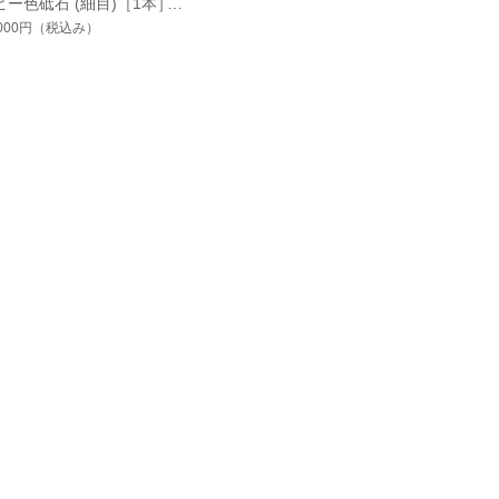
ビー色砥石 (細目)［1本］
,000円
（税込み）