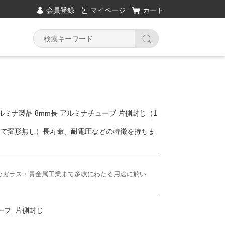
会員登録
マイページ
カート
耐熱用アルミナ製品 8mm長 アルミナチューブ 片側封じ（1
℃まで変形無し）長寿命、耐電圧などの特徴を持ちま
を始めガラス・貴金属工業まで多岐にわたる用途に於い
ーブ_片側封じ