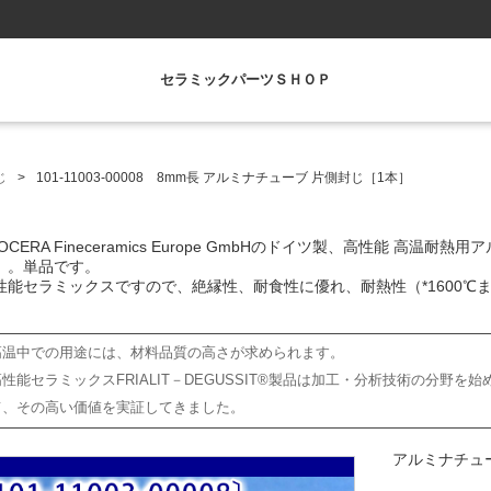
セラミックパーツＳＨＯＰ
じ
101-11003-00008 8mm長 アルミナチューブ 片側封じ［1本］
YOCERA Fineceramics Europe GmbHのドイツ製、高性能 高温
）。単品です。
性能セラミックスですので、絶縁性、耐食性に優れ、耐熱性（*1600
。
高温中での用途には、材料品質の高さが求められます。
高性能セラミックスFRIALIT－DEGUSSIT®製品は加工・分析技術の分野
て、その高い価値を実証してきました。
アルミナチュ