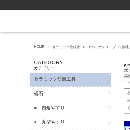
HOME
セラミック絶縁管
アルミナチューブ_片側封
CATEGORY
K
カテゴリー
本
高
セラミック研磨工具
す
砥石
■ 四角やすり
● 丸型やすり