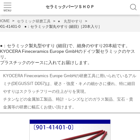
セラミックパーツＳＨＯＰ
HOME
セラミック研磨工具
● 丸型やすり
901-41401-0 ●：セラミック製丸やすり (細目)［20本入り］
C
●：セラミック製丸型やすり (細目)で、細身のやすり20本組です。
セ
KYOCERA Fineceramics Europe GmbHのドイツ製セラミックのヤス
リ。
プラスチックのケースに入れてお届けします。
砥
■
KYOCERA Fineceramics Europe GmbHの研磨工具に用いられているアル
ミナ(DEGUSSIT DD57)は、硬さ・強度・キメの細かさに優れ、特に細目
●
やすりはスクラッチフリーの仕上がりを実現。
▲
チタンなどの金属加工製品、時計・レンズなどのガラス製品、宝石・貴
金属等の研磨に幅広くお使い頂けます。
そ
や
セ