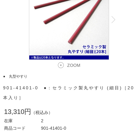
ア
ア
ア
ア
ZOOM
● 丸型やすり
901-41401-0 ●：セラミック製丸やすり (細目)［20
本入り］
13,310円
（税込み）
在庫
2
商品コード
901-41401-0