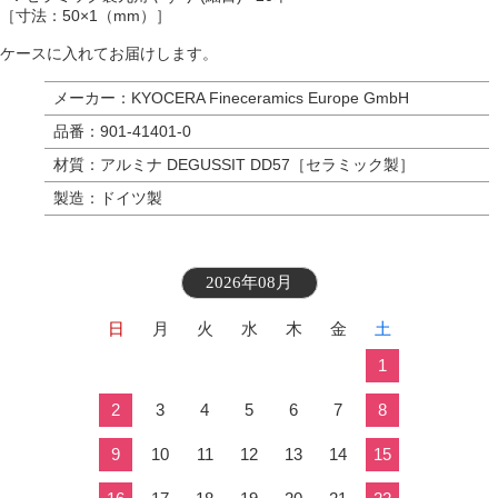
［寸法：50×1（mm）］
ケースに入れてお届けします。
メーカー：KYOCERA Fineceramics Europe GmbH
品番：901-41401-0
材質：アルミナ DEGUSSIT DD57［セラミック製］
製造：ドイツ製
2026年08月
日
月
火
水
木
金
土
1
2
3
4
5
6
7
8
9
10
11
12
13
14
15