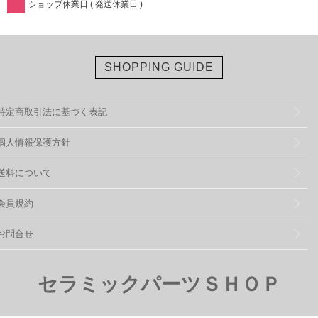
ショップ休業日 ( 発送休業日 )
SHOPPING GUIDE
特定商取引法に基づく表記
個人情報保護方針
送料について
会員規約
お問合せ
セラミックパーツＳＨＯＰ